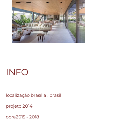
INFO
localização
brasília . brasil
projeto
2014
obra
2015 - 2018
área do terreno
800m²